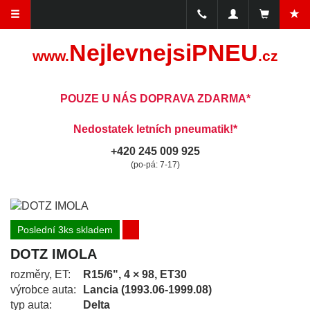
NejlevnejsiPNEU
www.
.cz
POUZE U NÁS DOPRAVA ZDARMA*
Nedostatek letních pneumatik!*
+420 245 009 925
(po-pá: 7-17)
Poslední 3ks skladem
DOTZ IMOLA
rozměry, ET:
R15/6", 4 × 98, ET30
výrobce auta:
Lancia (1993.06-1999.08)
typ auta:
Delta