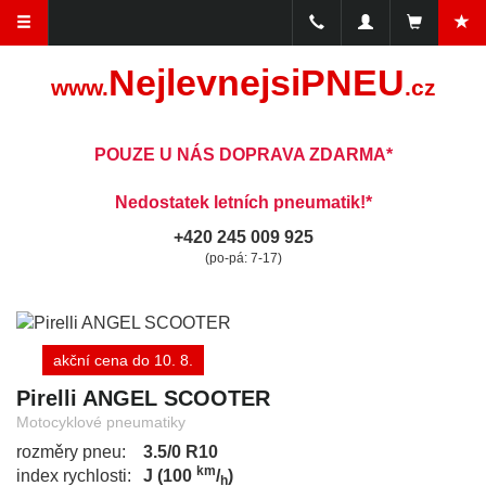
NejlevnejsiPNEU
www.
.cz
POUZE U NÁS DOPRAVA ZDARMA*
Nedostatek letních pneumatik!*
+420 245 009 925
(po-pá: 7-17)
akční cena do 10. 8.
Pirelli ANGEL SCOOTER
Motocyklové pneumatiky
rozměry pneu:
3.5/0 R10
km
index rychlosti:
J (100
/
)
h