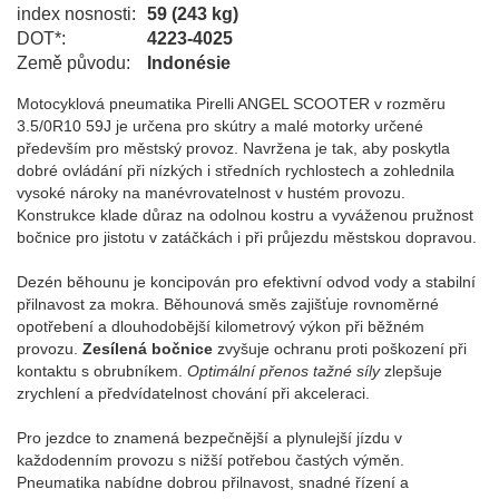
index nosnosti:
59 (243 kg)
DOT*:
4223-4025
Země původu:
Indonésie
Motocyklová pneumatika Pirelli ANGEL SCOOTER v rozměru
3.5/0R10 59J je určena pro skútry a malé motorky určené
především pro městský provoz. Navržena je tak, aby poskytla
dobré ovládání při nízkých i středních rychlostech a zohlednila
vysoké nároky na manévrovatelnost v hustém provozu.
Konstrukce klade důraz na odolnou kostru a vyváženou pružnost
bočnice pro jistotu v zatáčkách i při průjezdu městskou dopravou.
Dezén běhounu je koncipován pro efektivní odvod vody a stabilní
přilnavost za mokra. Běhounová směs zajišťuje rovnoměrné
opotřebení a dlouhodobější kilometrový výkon při běžném
provozu.
Zesílená bočnice
zvyšuje ochranu proti poškození při
kontaktu s obrubníkem.
Optimální přenos tažné síly
zlepšuje
zrychlení a předvídatelnost chování při akceleraci.
Pro jezdce to znamená bezpečnější a plynulejší jízdu v
každodenním provozu s nižší potřebou častých výměn.
Pneumatika nabídne dobrou přilnavost, snadné řízení a